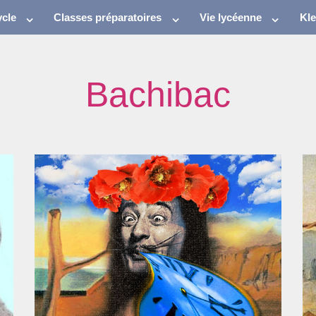
cle
Classes préparatoires
Vie lycéenne
Kl
Bachibac