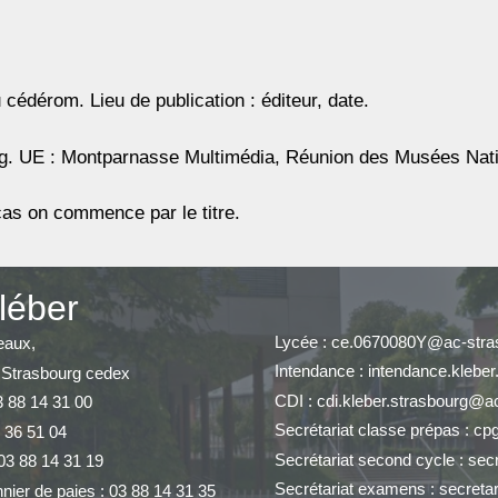
cédérom. Lieu de publication : éditeur, date.
urg. UE : Montparnasse Multimédia, Réunion des Musées Nat
cas on commence par le titre.
léber
Lycée : ce.0670080Y@ac-stras
eaux,
Intendance : intendance.klebe
 Strasbourg cedex
CDI : cdi.kleber.strasbourg@ac
3 88 14 31 00
Secrétariat classe prépas : cp
 36 51 04
Secrétariat second cycle : sec
03 88 14 31 19
Secrétariat examens : secreta
nier de paies : 03 88 14 31 35