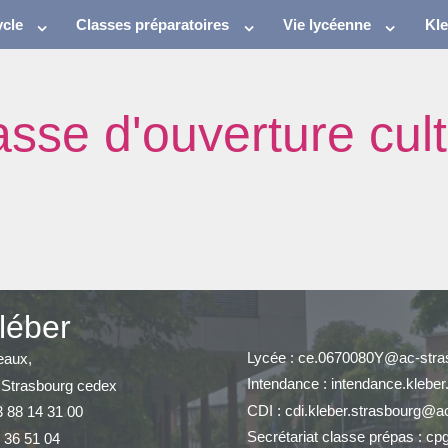
cle
Classes préparatoires
Vie lycéenne
Kl
asse d'ouverture cult
léber
Lycée : ce.0670080Y@ac-stras
eaux,
Intendance : intendance.klebe
 Strasbourg cedex
CDI : cdi.kleber.strasbourg@ac
3 88 14 31 00
Secrétariat classe prépas : cp
 36 51 04