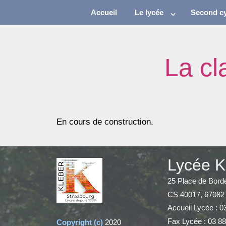
Accueil
Le lycée
Second cy
La cl
En cours de construction.
Lycée K
25 Place de Bord
CS 40017, 67082
Accueil Lycée : 0
Fax Lycée : 03 88
Copyright (c)
2020