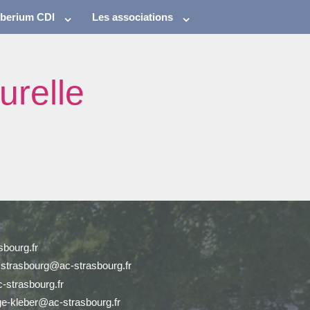
eberium CDI
Les associations
urelle
bourg.fr
r.strasbourg@ac-strasbourg.fr
-strasbourg.fr
ge-kleber@ac-strasbourg.fr