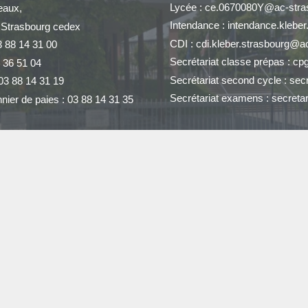
Lycée : ce.0670080Y@ac-stras
eaux,
Intendance : intendance.klebe
 Strasbourg cedex
CDI : cdi.kleber.strasbourg@ac
3 88 14 31 00
Secrétariat classe prépas : cp
 36 51 04
Secrétariat second cycle : sec
03 88 14 31 19
Secrétariat examens : secreta
nier de paies : 03 88 14 31 35