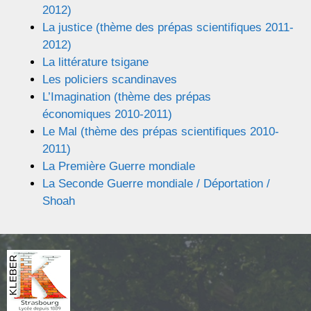
2012)
La justice (thème des prépas scientifiques 2011-
2012)
La littérature tsigane
Les policiers scandinaves
L’Imagination (thème des prépas
économiques 2010-2011)
Le Mal (thème des prépas scientifiques 2010-
2011)
La Première Guerre mondiale
La Seconde Guerre mondiale / Déportation /
Shoah