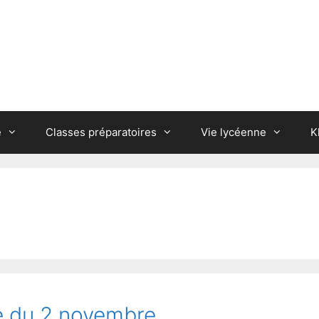
e
Classes préparatoires
Vie lycéenne
K
e du 2 novembre